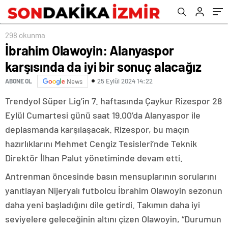
298 okunma
İbrahim Olawoyin: Alanyaspor
karşısında da iyi bir sonuç alacağız
25 Eylül 2024 14:22
ABONE OL
News
Trendyol Süper Lig’in 7. haftasında Çaykur Rizespor 28
Eylül Cumartesi günü saat 19.00’da Alanyaspor ile
deplasmanda karşılaşacak. Rizespor, bu maçın
hazırlıklarını Mehmet Cengiz Tesisleri’nde Teknik
Direktör İlhan Palut yönetiminde devam etti.
Antrenman öncesinde basın mensuplarının sorularını
yanıtlayan Nijeryalı futbolcu İbrahim Olawoyin sezonun
daha yeni başladığını dile getirdi. Takımın daha iyi
seviyelere geleceğinin altını çizen Olawoyin, “Durumun