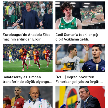
Euroleague’de Anadolu Efes
Cedi Osman’a tepkiler çığ
maçının ardından Ergin
gibi! Açıklama geldi:
Ataman’dan itiraf!
İstanbul’da yuhalandım,
burada alkışlandım
Galatasaray’a Osimhen
ÖZEL | Hajradinovic’ten
transferinde büyük piyango!
Fenerbahçeli yıldıza övgü:
Çılgın bonservis hazır, takas
Dünya futbolu için önemli bir
planı
figür