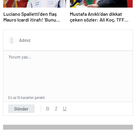
Luciano Spalletti’den flaş
Mustafa Anıklı’dan dikkat
Mauro Icardi itirafı! ‘Bunu
çeken sözler: Ali Koç, TFF
tolere edemezdim’
Başkanı gibi
En az 10 karakter gerekli
Gönder