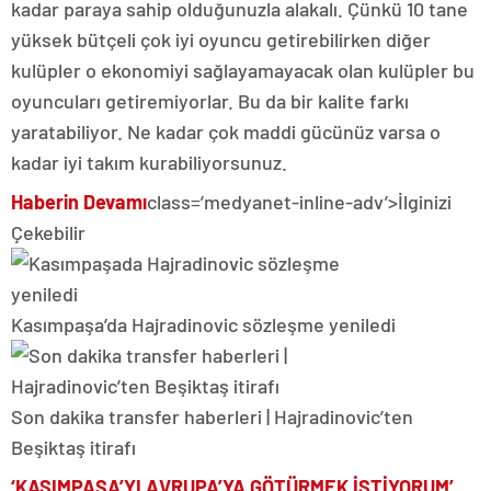
kadar paraya sahip olduğunuzla alakalı. Çünkü 10 tane
yüksek bütçeli çok iyi oyuncu getirebilirken diğer
kulüpler o ekonomiyi sağlayamayacak olan kulüpler bu
oyuncuları getiremiyorlar. Bu da bir kalite farkı
yaratabiliyor. Ne kadar çok maddi gücünüz varsa o
kadar iyi takım kurabiliyorsunuz.
Haberin Devamı
class=’medyanet-inline-adv’>
İlginizi
Çekebilir
Kasımpaşa’da Hajradinovic sözleşme yeniledi
Son dakika transfer haberleri | Hajradinovic’ten
Beşiktaş itirafı
‘KASIMPAŞA’YI AVRUPA’YA GÖTÜRMEK İSTİYORUM’