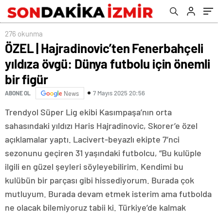
276 okunma
ÖZEL | Hajradinovic’ten Fenerbahçeli
yıldıza övgü: Dünya futbolu için önemli
bir figür
7 Mayıs 2025 20:56
ABONE OL
News
Trendyol Süper Lig ekibi Kasımpaşa’nın orta
sahasındaki yıldızı Haris Hajradinovic, Skorer’e özel
açıklamalar yaptı. Lacivert-beyazlı ekipte 7’nci
sezonunu geçiren 31 yaşındaki futbolcu, “Bu kulüple
ilgili en güzel şeyleri söyleyebilirim. Kendimi bu
kulübün bir parçası gibi hissediyorum. Burada çok
mutluyum. Burada devam etmek isterim ama futbolda
ne olacak bilemiyoruz tabii ki. Türkiye’de kalmak