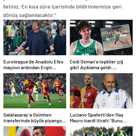
iletiniz. En kısa süre içerisinde bildirimlerinize geri
dönüş sağlanılacaktır.”
Euroleague’de Anadolu Efes
Cedi Osman’a tepkiler çığ
maçının ardından Ergin
gibi! Açıklama geldi:
Ataman’dan itiraf!
İstanbul’da yuhalandım,
burada alkışlandım
Galatasaray’a Osimhen
Luciano Spalletti’den flaş
transferinde büyük piyango!
Mauro Icardi itirafı! ‘Bunu
Çılgın bonservis hazır, takas
tolere edemezdim’
planı