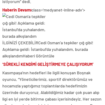
istiyorum” dedi.
Haberin Devamı
class=’medyanet-inline-adv’>
İLGİNİZİ ÇEKEBİLİR
Cedi Osman’a tepkiler çığ gibi!
Açıklama geldi: İstanbul’da yuhalandım, burada
alkışlandım
Haberi Görüntüle
‘SÜREKLİ KENDİMİ GELİŞTİRMEYE ÇALIŞIYORUM’
Kasımpaşa’nın hedefleri ile ilgili konuşan Boşnak
oyuncu, “Yöneticilerimiz, sportif direktörümüz ve
hocamızla yaptığımız toplantılarda hedefimizin
üzerinde duruyoruz. Alabildiğimiz kadar çok puan alıp
ligi en iyi yerde bitirme çabası içerisindeyiz. Her sezon