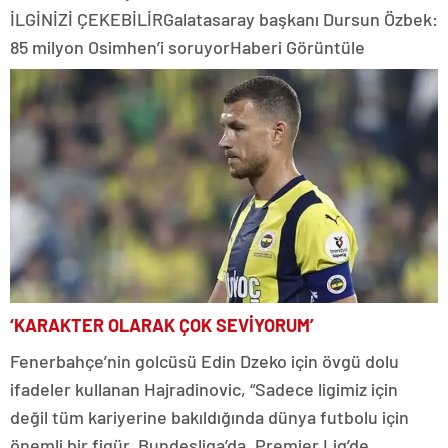
İLGİNİZİ ÇEKEBİLİR
Galatasaray başkanı Dursun Özbek:
85 milyon Osimhen’i soruyor
Haberi Görüntüle
‘KARAKTER OLARAK ÇOK SEVİYORUM’
Fenerbahçe’nin golcüsü Edin Dzeko için övgü dolu
ifadeler kullanan Hajradinovic, “Sadece ligimiz için
değil tüm kariyerine bakıldığında dünya futbolu için
önemli bir figür. Bundesliga’da, Premier Lig’de,