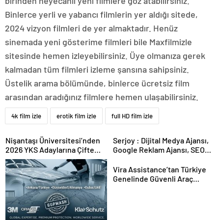
birinden heyecanlı yeni filmlere göz atabilirsiniz.
Binlerce yerli ve yabancı filmlerin yer aldığı sitede,
2024 vizyon filmleri de yer almaktadır. Henüz
sinemada yeni gösterime filmleri bile Maxfilmizle
sitesinde hemen izleyebilirsiniz. Üye olmanıza gerek
kalmadan tüm filmleri izleme şansına sahipsiniz.
Üstelik arama bölümünde, binlerce ücretsiz film
arasından aradığınız filmlere hemen ulaşabilirsiniz.
4k film izle
erotik film izle
full HD film izle
Nişantaşı Üniversitesi’nden
Serjoy : Dijital Medya Ajansı,
2026 YKS Adaylarına Çifte
Google Reklam Ajansı, SEO
Güvence: Sabit Ücret ve
Ajansı ve Web Tasarım Ajansı
Kesintisiz Burs
Vira Assistance’tan Türkiye
Genelinde Güvenli Araç
Taşıma ve Yol Yardım Atağı