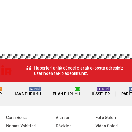
Haberleri anlık güncel olarak e-posta adresiniz
üzerinden takip edebilirsiniz.
K
TAHMİNİ
LİG
EKONOMİ
E
R
HAVA DURUMU
PUAN DURUMU
HISSELER
PARI
Canlı Borsa
Altınlar
Foto Galeri
Namaz Vakitleri
Dövizler
Video Galeri