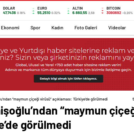
DOLAR
EURO
ALTIN
BITCOIN
47,7436
55,2510
6.660,55
3090692
0.18%
0.32%
2,59
-0,20%
Ekonomi
Spor
Kadın
Foto Galeri
Videolar
u’ndan “maymun çiçeği virüsü” açıklaması: Türkiye’de görülmedi
işoğlu’ndan “maymun çiçeğ
ye’de görülmedi