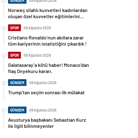
GÜNDEM
09 Ağustos 2026
Norweç silahlı kuvvetleri kadınlardan
oluşan özel kuvvetler eğitimlerini
başlattı.
SPOR
09 Ağustos 2026
Cristiano Ronaldo’nun akıllara zarar
tüm kariyerinin istatistiğini çıkardık !
SPOR
09 Ağustos 2026
Galatasaray’a kötü haber! Monaco’dan
flaş Onyekuru kararı.
GÜNDEM
09 Ağustos 2026
Trump’tan seçim sonrası ilk mülakat
GÜNDEM
09 Ağustos 2026
Avusturya başbakanı Sebastian Kurz
ile ilgili bilinmeyenler