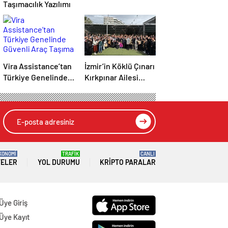
Taşımacılık Yazılımı
Vira Assistance’tan
İzmir’in Köklü Çınarı
Türkiye Genelinde
Kırkpınar Ailesi
Güvenli Araç
Bayram Sofrasında
Taşıma ve Yol
Buluştu
Yardım Atağı
KONOMİ
TRAFİK
CANLI
TELER
YOL DURUMU
KRIPTO PARALAR
Üye Giriş
Üye Kayıt