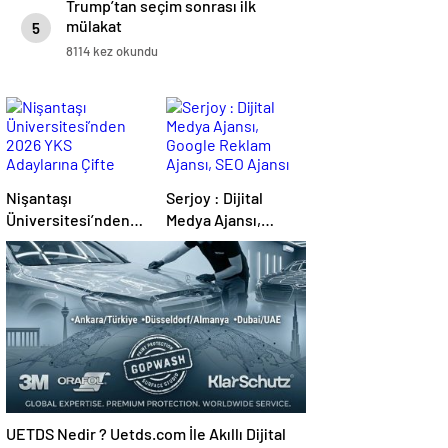
Trump’tan seçim sonrası ilk
mülakat
5
8114 kez okundu
Nişantaşı
Serjoy : Dijital
Üniversitesi’nden
Medya Ajansı,
2026 YKS
Google Reklam
Adaylarına Çifte
Ajansı, SEO Ajansı
Güvence: Sabit
ve Web Tasarım
Ücret ve Kesintisiz
Ajansı
Burs
UETDS Nedir ? Uetds.com İle Akıllı Dijital