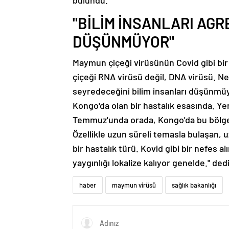
bulundu.
"BİLİM İNSANLARI AGR
DÜŞÜNMÜYOR"
Maymun çiçeği virüsünün Covid gibi bi
çiçeği RNA virüsü değil, DNA virüsü. Ne
seyredeceğini bilim insanları düşünmüyor
Kongo'da olan bir hastalık esasında. Yen
Temmuz'unda orada, Kongo'da bu bölgese
Özellikle uzun süreli temasla bulaşan, 
bir hastalık türü. Kovid gibi bir nefes a
yaygınlığı lokalize kalıyor genelde." dedi
haber
maymun virüsü
sağlık bakanlığı