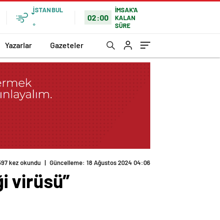
İSTANBUL
İMSAK'A
02:00
KALAN
SÜRE
°
Yazarlar
Gazeteler
597 kez okundu
|
Güncelleme: 18 Ağustos 2024 04:06
i virüsü”