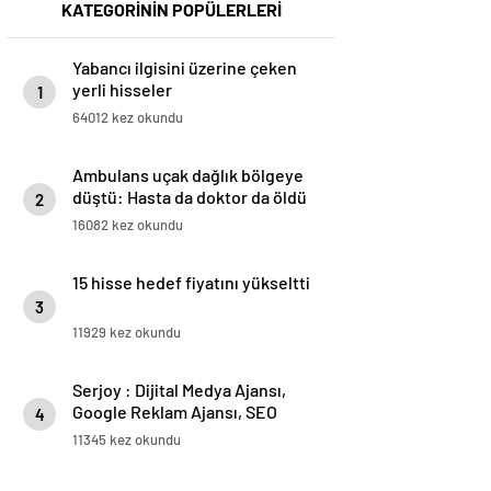
KATEGORİNİN POPÜLERLERİ
Yabancı ilgisini üzerine çeken
yerli hisseler
1
64012 kez okundu
Ambulans uçak dağlık bölgeye
düştü: Hasta da doktor da öldü
2
16082 kez okundu
15 hisse hedef fiyatını yükseltti
3
11929 kez okundu
Serjoy : Dijital Medya Ajansı,
Google Reklam Ajansı, SEO
4
Ajansı ve Web Tasarım Ajansı
11345 kez okundu