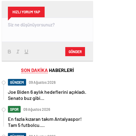
HIZLI YORUM YAP
GÖNDER
SON DAKİKA
HABERLERİ
GÜNDEM
09 Ağustos 2026
Joe Biden 6 aylık hedeflerini açıkladı.
Senato buz gibi…
SPOR
09 Ağustos 2026
En fazla kızaran takım Antalyaspor!
Tam 5 futbolcu….