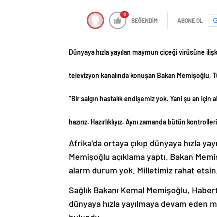
0
BEĞENDİM
ABONE OL
Dünyaya hızla yayılan maymun çiçeği virüsüne ilişk
televizyon kanalında konuşan Bakan Memişoğlu, Tür
"Bir salgın hastalık endişemiz yok. Yani şu an için 
hazırız. Hazırlıklıyız. Aynı zamanda bütün kontrolle
Afrika'da ortaya çıkıp dünyaya hızla yay
Memişoğlu açıklama yaptı. Bakan Memişoğ
alarm durum yok. Milletimiz rahat etsin."
Sağlık Bakanı Kemal Memişoğlu, Habertür
dünyaya hızla yayılmaya devam eden ma