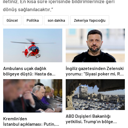
iletiniz. En kısa süre içerisinde bildirimlerinize geri
dönüş sağlanılacaktır.”
Güncel
Politika
son dakika
Zekeriya Yapıcıoğlu
Ambulans uçak dağlık
İngiliz gazetesinden Zelenski
bölgeye düştü: Hasta da
yorumu: “Siyasi poker mi, Rus
doktor da öldü
ruleti mi?”
ABD Dışişleri Bakanlığı
Kremlin’den
yetkilisi, Trump’ın bölge
İstanbul açıklaması: Putin,
ziyaretinde Gazze’de