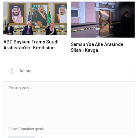
zirveye katılacak mı?
ateşkesin gündemde
olacağını söyledi
ABD Başkanı Trump Suudi
Samsun’da Aile Arasında
Arabistan’da: Kendisine
Silahlı Kavga
ikram edilen kahveyi içmedi
En az 10 karakter gerekli