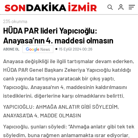
235 okunma
HÜDA PAR lideri Yapıcıoğlu:
Anayasa’nın 4. maddesi olmasın
15 Eylül 2024 00:26
ABONE OL
News
Anayasa değişikliği ile ilgili tartışmalar devam ederken,
HÜDA PAR Genel Başkanı Zekeriya Yapıcıoğlu katıldığı
canlı yayında tartışma yaratacak bir çıkış yaptı.
Yapıcıoğlu, Anayasa’nın 4. maddesinin kaldırılmasını
istediklerini, diğerlerine karşı olmadıklarını belirtti.
YAPICIOĞLU: AHMAĞA ANLATIR GİBİ SÖYLEDİM,
ANAYASA’DA 4. MADDE OLMASIN
Yapıcıoğlu, şunları söyledi: “Ahmağa anlatır gibi tek tek
söyledim, buna rağmen anlamamakta ısrar ediyorlar.