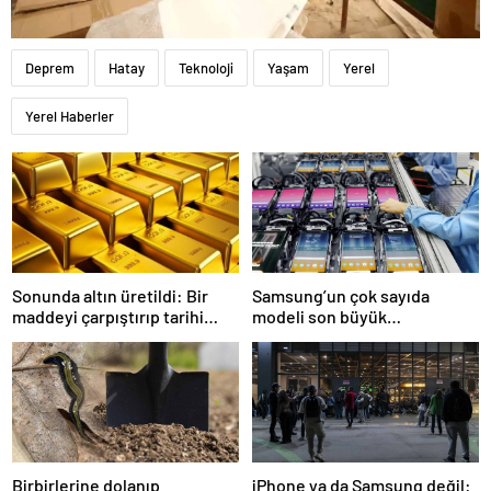
Deprem
Hatay
Teknoloji
Yaşam
Yerel
Yerel Haberler
Sonunda altın üretildi: Bir
Samsung’un çok sayıda
maddeyi çarpıştırıp tarihi
modeli son büyük
değiştirdiler
güncellemesini alacak
Birbirlerine dolanıp
iPhone ya da Samsung değil: