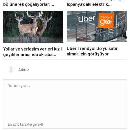
bölünerek çoğalıyorlar!
İspanya’daki elektrik
Almanya’nın birçok yerinde
kesintisinden sağ kurtulan
görüldü, ihbar telefonları
tek telefonlar bunlar!
susmuyor
Uber Trendyol Go’yu satın
Yollar ve yerleşim yerleri kızıl
almak için görüşüyor
geyikler arasında akraba
evliliğine neden oluyor
En az 10 karakter gerekli