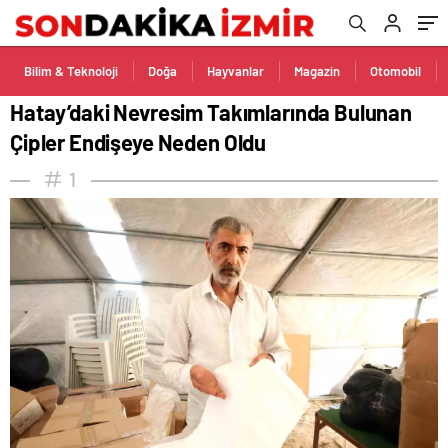
Bilim & Teknoloji
Doğa
Hayvanlar
Magazin
Otomobil
Hatay’daki Nevresim Takımlarında Bulunan
Çipler Endişeye Neden Oldu
1