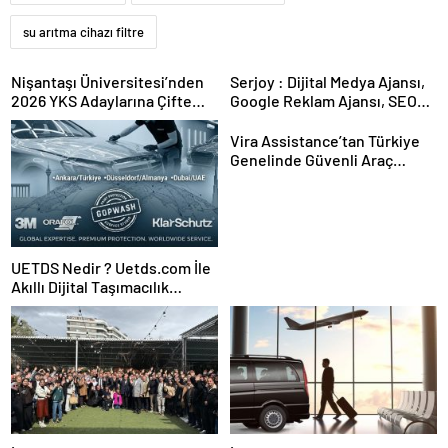
su arıtma cihazı filtre
Nişantaşı Üniversitesi’nden
Serjoy : Dijital Medya Ajansı,
2026 YKS Adaylarına Çifte
Google Reklam Ajansı, SEO
Güvence: Sabit Ücret ve
Ajansı ve Web Tasarım Ajansı
Kesintisiz Burs
Vira Assistance’tan Türkiye
Genelinde Güvenli Araç
Taşıma ve Yol Yardım Atağı
UETDS Nedir ? Uetds.com İle
Akıllı Dijital Taşımacılık
Yazılımı