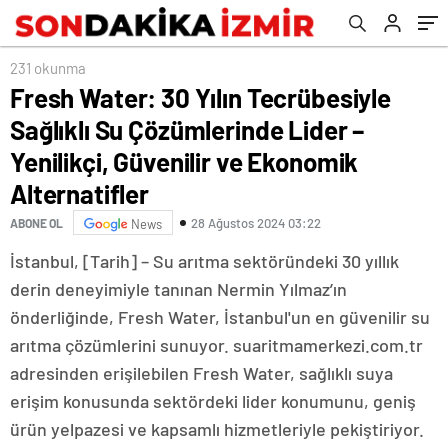
ve Ekonomik Alternatifler
231 okunma
Fresh Water: 30 Yılın Tecrübesiyle
Sağlıklı Su Çözümlerinde Lider –
Yenilikçi, Güvenilir ve Ekonomik
Alternatifler
28 Ağustos 2024 03:22
ABONE OL
News
İstanbul, [Tarih] – Su arıtma sektöründeki 30 yıllık
derin deneyimiyle tanınan Nermin Yılmaz’ın
önderliğinde, Fresh Water, İstanbul'un en güvenilir su
arıtma çözümlerini sunuyor. suaritmamerkezi.com.tr
adresinden erişilebilen Fresh Water, sağlıklı suya
erişim konusunda sektördeki lider konumunu, geniş
ürün yelpazesi ve kapsamlı hizmetleriyle pekiştiriyor.