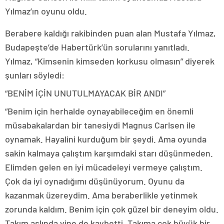
Yılmaz’ın oyunu oldu.
Berabere kaldığı rakibinden puan alan Mustafa Yılmaz,
Budapeşte’de Habertürk’ün sorularını yanıtladı.
Yılmaz, “Kimsenin kimseden korkusu olmasın” diyerek
şunları söyledi:
“BENİM İÇİN UNUTULMAYACAK BİR ANDI”
“Benim için herhalde oynayabileceğim en önemli
müsabakalardan bir tanesiydi Magnus Carlsen ile
oynamak. Hayalini kurduğum bir şeydi. Ama oyunda
sakin kalmaya çalıştım karşımdaki starı düşünmeden.
Elimden gelen en iyi mücadeleyi vermeye çalıştım.
Çok da iyi oynadığımı düşünüyorum. Oyunu da
kazanmak üzereydim. Ama beraberlikle yetinmek
zorunda kaldım. Benim için çok güzel bir deneyim oldu.
Takım aslında yine de kaybetti. Takıma çok büyük bir