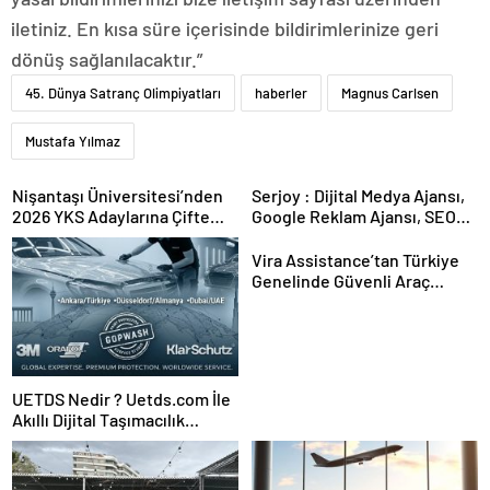
iletiniz. En kısa süre içerisinde bildirimlerinize geri
dönüş sağlanılacaktır.”
45. Dünya Satranç Olimpiyatları
haberler
Magnus Carlsen
Mustafa Yılmaz
Nişantaşı Üniversitesi’nden
Serjoy : Dijital Medya Ajansı,
2026 YKS Adaylarına Çifte
Google Reklam Ajansı, SEO
Güvence: Sabit Ücret ve
Ajansı ve Web Tasarım Ajansı
Kesintisiz Burs
Vira Assistance’tan Türkiye
Genelinde Güvenli Araç
Taşıma ve Yol Yardım Atağı
UETDS Nedir ? Uetds.com İle
Akıllı Dijital Taşımacılık
Yazılımı