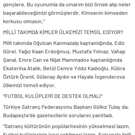
gençlere. Bu oyunumla da umarım bizi örnek alıp neler
başarabileceğimizi görmüşlerdir. Kimsenin kimseden
korkusu olmasın.”
MİLLİ TAKIMDA KİMLER ÜLKEMİZİ TEMSİL EDİYOR?
Milli takımda Oğulcan Kanmazalp kaptanlığında, Ediz
Gürel, Yağız Kaan Erdoğmuş, Mustafa Yılmaz, Vahap
Şanal, Emre Can ve Nijat Mammadov kaptanlığında
Ekaterina Atalık, Betül Cemre Yıldız Kadıoğlu, Kübra
Öztürk Örenli, Gülenay Aydın ve Hayale İsgenderova
ülkemizi temsil ediyor.
“FUTBOL KULÜPLERİ DE DESTEK OLMALI”
Türkiye Satranç Federasyonu Başkanı Gülkız Tulay da,
Budapeşte’de gazetecilerin sorularını yanıtladı.
“Satranç kültürünün popülaritesinin yükselmesi lazım.
Futbol kulüplerinin içeri çekilmesi lazım. Satrançla ilgili