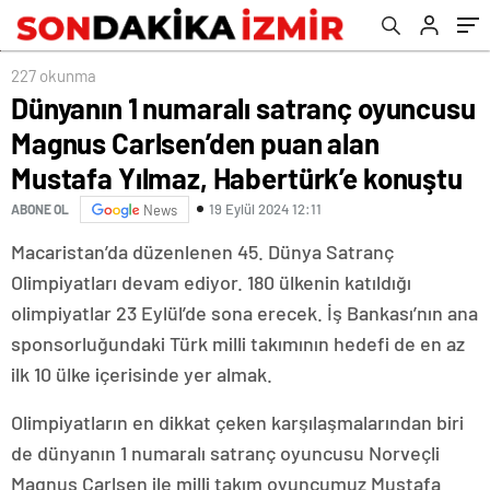
Yılmaz, Habertürk’e konuştu
227 okunma
Dünyanın 1 numaralı satranç oyuncusu
Magnus Carlsen’den puan alan
Mustafa Yılmaz, Habertürk’e konuştu
19 Eylül 2024 12:11
ABONE OL
News
Macaristan’da düzenlenen 45. Dünya Satranç
Olimpiyatları devam ediyor. 180 ülkenin katıldığı
olimpiyatlar 23 Eylül’de sona erecek. İş Bankası’nın ana
sponsorluğundaki Türk milli takımının hedefi de en az
ilk 10 ülke içerisinde yer almak.
Olimpiyatların en dikkat çeken karşılaşmalarından biri
de dünyanın 1 numaralı satranç oyuncusu Norveçli
Magnus Carlsen ile milli takım oyuncumuz Mustafa