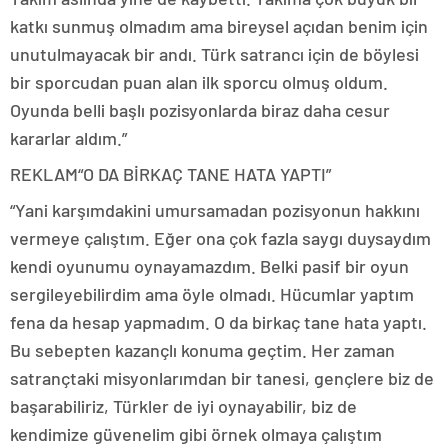
katkı sunmuş olmadım ama bireysel açıdan benim için
unutulmayacak bir andı. Türk satrancı için de böylesi
bir sporcudan puan alan ilk sporcu olmuş oldum.
Oyunda belli başlı pozisyonlarda biraz daha cesur
kararlar aldım.”
REKLAM
“O DA BİRKAÇ TANE HATA YAPTI”
“Yani karşımdakini umursamadan pozisyonun hakkını
vermeye çalıştım. Eğer ona çok fazla saygı duysaydım
kendi oyunumu oynayamazdım. Belki pasif bir oyun
sergileyebilirdim ama öyle olmadı. Hücumlar yaptım
fena da hesap yapmadım. O da birkaç tane hata yaptı.
Bu sebepten kazançlı konuma geçtim. Her zaman
satrançtaki misyonlarımdan bir tanesi, gençlere biz de
başarabiliriz, Türkler de iyi oynayabilir, biz de
kendimize güvenelim gibi örnek olmaya çalıştım