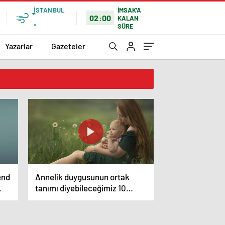
İSTANBUL
İMSAK'A
02:00
KALAN
SÜRE
°
Yazarlar
Gazeteler
end
Annelik duygusunun ortak
.
tanımı diyebileceğimiz 10
başlık.