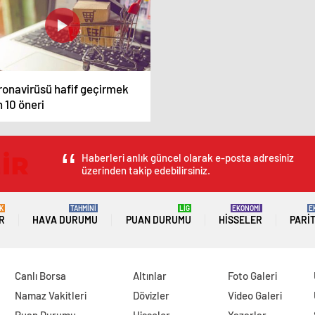
ronavirüsü hafif geçirmek
n 10 öneri
Haberleri anlık güncel olarak e-posta adresiniz
üzerinden takip edebilirsiniz.
K
TAHMİNİ
LİG
EKONOMİ
E
R
HAVA DURUMU
PUAN DURUMU
HISSELER
PARI
Canlı Borsa
Altınlar
Foto Galeri
Namaz Vakitleri
Dövizler
Video Galeri