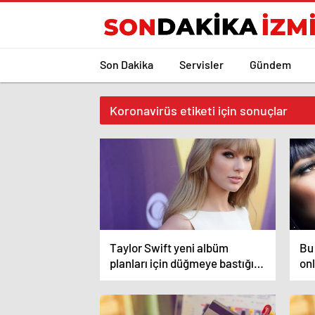
Son Dakika
Servisler
Gündem
Koronavirüs etiketi için sonuçlar
Taylor Swift yeni albüm
Bu
planları için düğmeye bastığını
on
sosyal medyadan duyurdu!
de