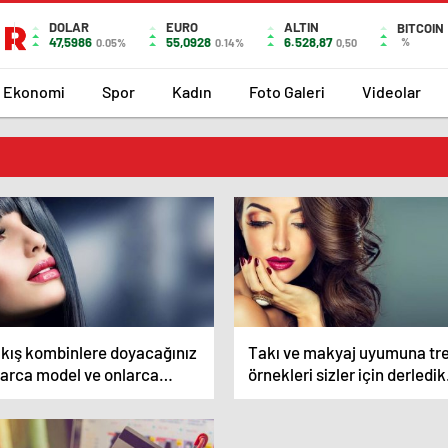
DOLAR
EURO
ALTIN
BITCOIN
47,5986
55,0928
6.528,87
%
0.05%
0.14%
0,50
Ekonomi
Spor
Kadın
Foto Galeri
Videolar
 kış kombinlere doyacağınız
Takı ve makyaj uyumuna tr
larca model ve onlarca
örnekleri sizler için derledik
tay.