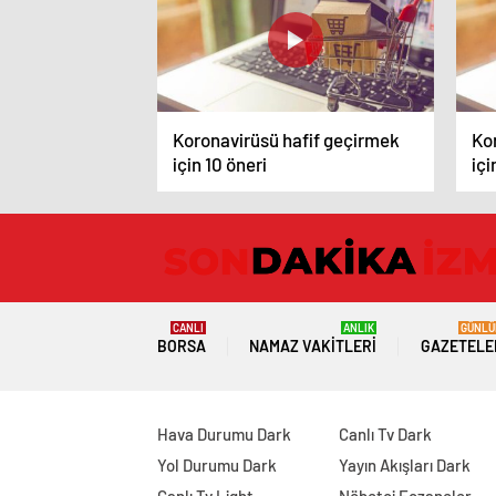
Koronavirüsü hafif geçirmek
Ko
için 10 öneri
içi
CANLI
ANLIK
GÜNLÜ
BORSA
NAMAZ VAKITLERI
GAZETELE
Hava Durumu Dark
Canlı Tv Dark
Yol Durumu Dark
Yayın Akışları Dark